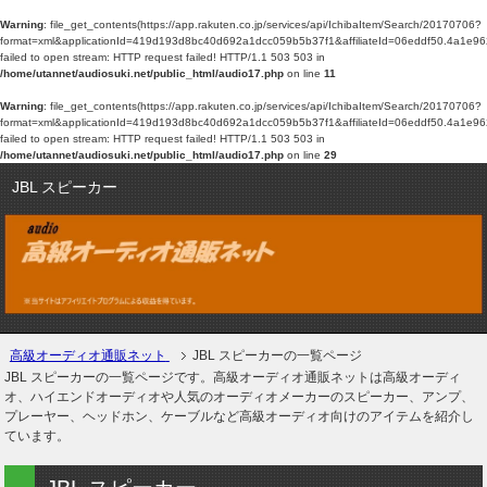
Warning
: file_get_contents(https://app.rakuten.co.jp/services/api/IchibaItem/Search/20170706?
format=xml&applicationId=419d193d8bc40d692a1dcc059b5b37f1&affiliateId=06eddf5
failed to open stream: HTTP request failed! HTTP/1.1 503 503 in
/home/utannet/audiosuki.net/public_html/audio17.php
on line
11
Warning
: file_get_contents(https://app.rakuten.co.jp/services/api/IchibaItem/Search/20170706?
format=xml&applicationId=419d193d8bc40d692a1dcc059b5b37f1&affiliateId=06eddf5
failed to open stream: HTTP request failed! HTTP/1.1 503 503 in
/home/utannet/audiosuki.net/public_html/audio17.php
on line
29
JBL スピーカー
高級オーディオ通販ネット
JBL スピーカーの一覧ページ
JBL スピーカーの一覧ページです。高級オーディオ通販ネットは高級オーディ
オ、ハイエンドオーディオや人気のオーディオメーカーのスピーカー、アンプ、
プレーヤー、ヘッドホン、ケーブルなど高級オーディオ向けのアイテムを紹介し
ています。