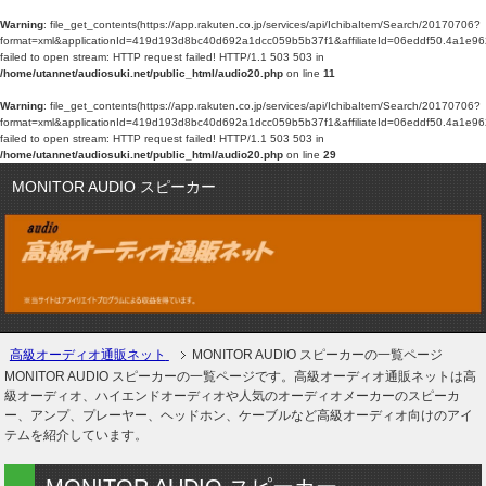
Warning
: file_get_contents(https://app.rakuten.co.jp/services/api/IchibaItem/Search/20170706?
format=xml&applicationId=419d193d8bc40d692a1dcc059b5b37f1&affiliateId=06eddf
failed to open stream: HTTP request failed! HTTP/1.1 503 503 in
/home/utannet/audiosuki.net/public_html/audio20.php
on line
11
Warning
: file_get_contents(https://app.rakuten.co.jp/services/api/IchibaItem/Search/20170706?
format=xml&applicationId=419d193d8bc40d692a1dcc059b5b37f1&affiliateId=06eddf
failed to open stream: HTTP request failed! HTTP/1.1 503 503 in
/home/utannet/audiosuki.net/public_html/audio20.php
on line
29
MONITOR AUDIO スピーカー
高級オーディオ通販ネット
MONITOR AUDIO スピーカーの一覧ページ
MONITOR AUDIO スピーカーの一覧ページです。高級オーディオ通販ネットは高
級オーディオ、ハイエンドオーディオや人気のオーディオメーカーのスピーカ
ー、アンプ、プレーヤー、ヘッドホン、ケーブルなど高級オーディオ向けのアイ
テムを紹介しています。