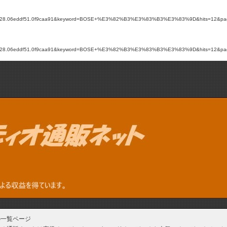
e9628.06eddf51.0f9caa91&keyword=BOSE+%E3%82%B3%E3%83%B3%E3%83%9D&hits=12&page=1&gen
e9628.06eddf51.0f9caa91&keyword=BOSE+%E3%82%B3%E3%83%B3%E3%83%9D&hits=12&page=1&gen
の一覧ページ