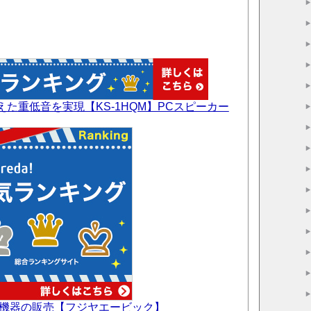
た重低音を実現【KS-1HQM】PCスピーカー
V機器の販売【フジヤエービック】