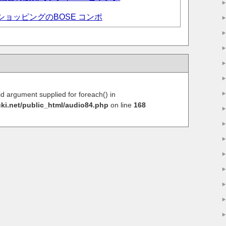
o!ショッピングのBOSE コンポ
lid argument supplied for foreach() in
ki.net/public_html/audio84.php
on line
168