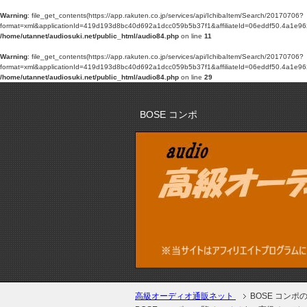
Warning
: file_get_contents(https://app.rakuten.co.jp/services/api/IchibaItem/Search/20170706?
format=xml&applicationId=419d193d8bc40d692a1dcc059b5b37f1&affiliateId=06eddf50.4a1
/home/utannet/audiosuki.net/public_html/audio84.php
on line
11
Warning
: file_get_contents(https://app.rakuten.co.jp/services/api/IchibaItem/Search/20170706?
format=xml&applicationId=419d193d8bc40d692a1dcc059b5b37f1&affiliateId=06eddf50.4a1
/home/utannet/audiosuki.net/public_html/audio84.php
on line
29
BOSE コンポ
高級オーディオ通販ネット
BOSE コンポ