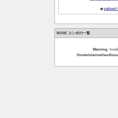
★
yaho
BOSE コンポの一覧
Warning
: Inva
/home/utannet/audiosu